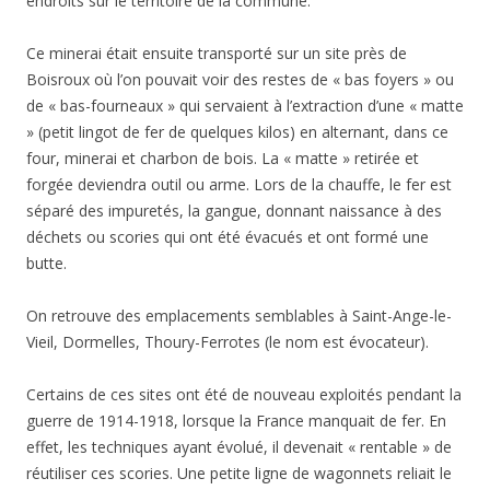
endroits sur le territoire de la commune.
Ce minerai était ensuite transporté sur un site près de
Boisroux où l’on pouvait voir des restes de « bas foyers » ou
de « bas-fourneaux » qui servaient à l’extraction d’une « matte
» (petit lingot de fer de quelques kilos) en alternant, dans ce
four, minerai et charbon de bois. La « matte » retirée et
forgée deviendra outil ou arme. Lors de la chauffe, le fer est
séparé des impuretés, la gangue, donnant naissance à des
déchets ou scories qui ont été évacués et ont formé une
butte.
On retrouve des emplacements semblables à Saint-Ange-le-
Vieil, Dormelles, Thoury-Ferrotes (le nom est évocateur).
Certains de ces sites ont été de nouveau exploités pendant la
guerre de 1914-1918, lorsque la France manquait de fer. En
effet, les techniques ayant évolué, il devenait « rentable » de
réutiliser ces scories. Une petite ligne de wagonnets reliait le