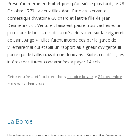
Presqu’au même endroit et presqu’un siècle plus tard , le 28
Octobre 1779 , « deux filles dont l’une est servante ,
domestique d’Antoine Guichard et l’autre fille de Jean
Desmeurs , dit Venture , faisaient paitre trois vaches et un
porc dans le bois taillis de la métairie située sur la seigneurie
de Saint Ange » . Elles furent interpelées par le garde de
Villemarechal qui établit un rapport au signeur d’Argenteuil
parce que le taillis n’avait que deux ans . Suite à ce délit , les
intéressées furent condamnées à payer 14 sols.
Cette entrée a été publiée dans
Histoire locale
le
24 novembre
2018
par
admin7903
.
La Borde
Une borde est une petite construction, une petite ferme et,