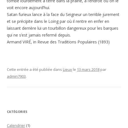
tombe lourdement à terre dans la prairie, à l’endroit où on le
voit encore aujourd’hui.
Satan furieux lance à la face du Seigneur un terrible jurement
et se précipite dans le Loing par où il rentre en enfer en
laissant derrière lui un tourbillon dangereux pour les barques
qui ne s’est jamais refermé depuis.
Armand VIRÉ, in Revue des Traditions Populaires (1893)
Cette entrée a été publiée dans
Lieux
le
13 mars 2018
par
admin7903
.
CATÉGORIES
Calendrier
(1)