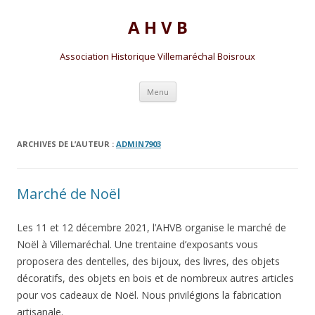
A H V B
Association Historique Villemaréchal Boisroux
Aller
Menu
au
contenu
ARCHIVES DE L’AUTEUR :
ADMIN7903
Marché de Noël
Les 11 et 12 décembre 2021, l’AHVB organise le marché de
Noël à Villemaréchal. Une trentaine d’exposants vous
proposera des dentelles, des bijoux, des livres, des objets
décoratifs, des objets en bois et de nombreux autres articles
pour vos cadeaux de Noël. Nous privilégions la fabrication
artisanale.