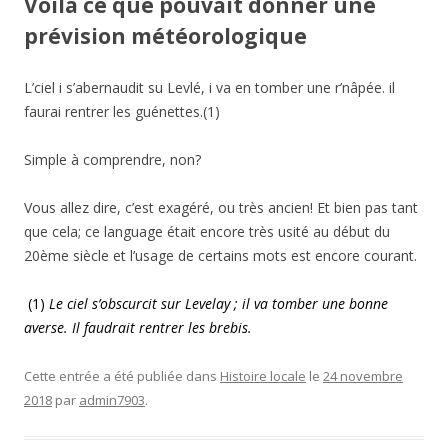
Voila ce que pouvait donner une
prévision météorologique
L’ciel i s’abernaudit su Levlé, i va en tomber une r’nâpée. il
faurai rentrer les guénettes.(1)
Simple à comprendre, non?
Vous allez dire, c’est exagéré, ou très ancien! Et bien pas tant
que cela; ce language était encore très usité au début du
20ème siècle et l’usage de certains mots est encore courant.
(1)
Le ciel s’obscurcit sur Levelay ; il va tomber une bonne
averse. Il faudrait rentrer les brebis.
Cette entrée a été publiée dans
Histoire locale
le
24 novembre
2018
par
admin7903
.