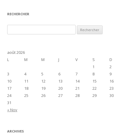
RECHERCHER
R
e
c
h
août 2026
e
L
M
M
J
V
S
D
r
1
2
c
3
4
5
6
7
8
9
h
10
11
12
13
14
15
16
e
17
18
19
20
21
22
23
r
24
25
26
27
28
29
30
31
:
« Nov
ARCHIVES