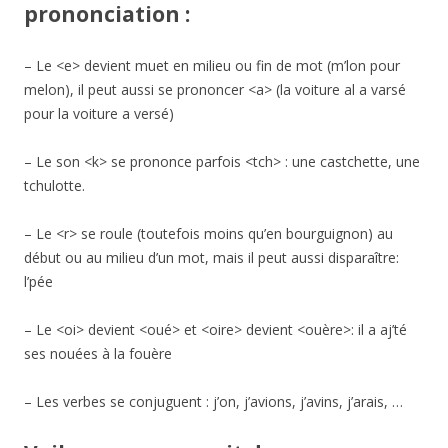
prononciation :
– Le <e> devient muet en milieu ou fin de mot (m’lon pour
melon), il peut aussi se prononcer <a> (la voiture al a varsé
pour la voiture a versé)
– Le son <k> se prononce parfois <tch> : une castchette, une
tchulotte.
– Le <r> se roule (toutefois moins qu’en bourguignon) au
début ou au milieu d’un mot, mais il peut aussi disparaître:
l’pée
– Le <oi> devient <oué> et <oire> devient <ouère>: il a aj’té
ses nouées à la fouère
– Les verbes se conjuguent : j’on, j’avions, j’avins, j’arais, …